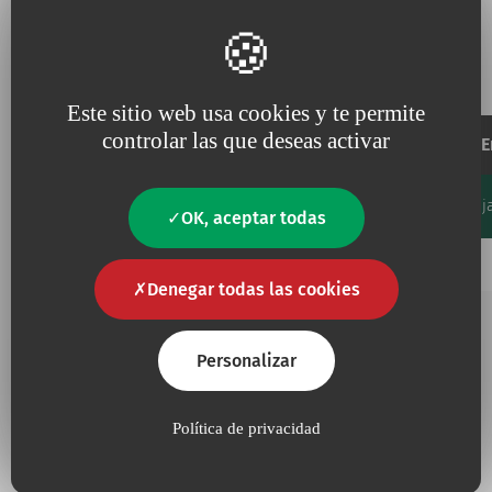
Referencias y especificaciones
Este sitio web usa cookies y te permite
controlar las que deseas activar
Campo
E
Dimensiones
Orificio
Código
Unidades/Caj
Favourites
cm
cm
OK, aceptar todas
Añadir a mis favoritos
394041
40 x 40
Ø6
60
Denegar todas las cookies
Personalizar
Información complementaria
Política de privacidad