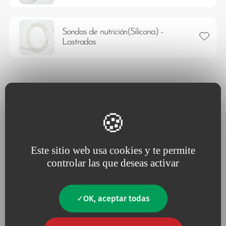
Sondas de nutrición(Silicona) -
Añadir 
Lastradas
Este sitio web usa cookies y te permite
controlar las que deseas activar
Porque apostamos por la
Porque la
innovación
OK, aceptar todas
cercanía al cliente
, la
impulsa nuestros proyectos
escucha
y la
respuesta
permanente a sus