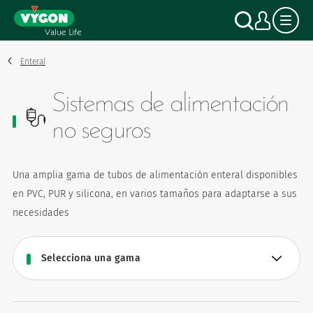
Panel de gestión de cookies
Pasar
Buscar
Mi c
al
contenido
principal
Enteral
Sistemas de alimentación
no seguros
Una amplia gama de tubos de alimentación enteral disponibles
en PVC, PUR y silicona, en varios tamaños para adaptarse a sus
necesidades