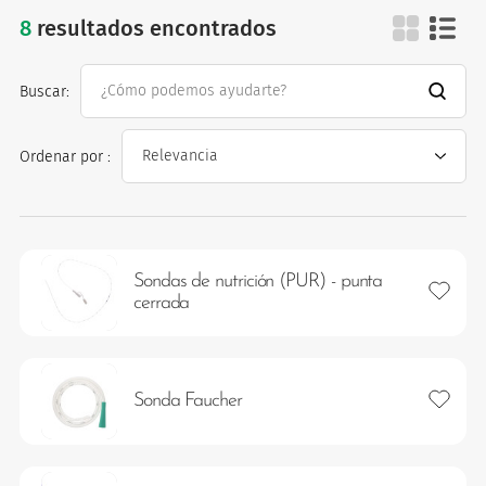
8
resultados encontrados
sistemas de aliment
Buscar:
Ordenar por :
os
Sondas de nutrición (PUR) - punta
Añadir 
cerrada
Añadir 
Sonda Faucher