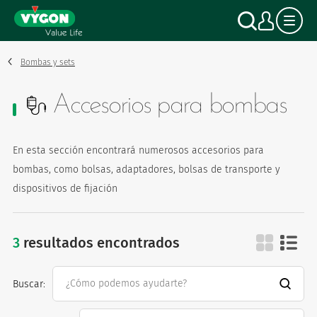
Panel de gestión de cookies
Pasar
Buscar
Mi c
al
contenido
principal
Bombas y sets
Accesorios para bombas
En esta sección encontrará numerosos accesorios para
bombas, como bolsas, adaptadores, bolsas de transporte y
dispositivos de fijación
3
resultados encontrados
accesorios para bo
Buscar: