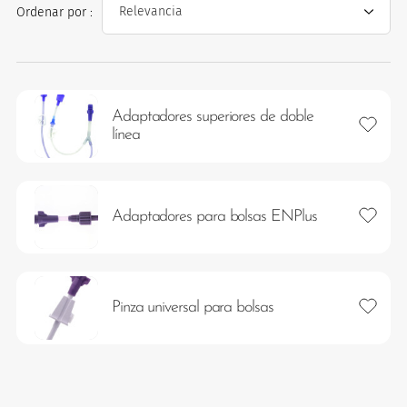
Ordenar por :
Adaptadores superiores de doble
Añadir 
línea
os
Añadir 
Adaptadores para bolsas ENPlus
Añadir 
Pinza universal para bolsas