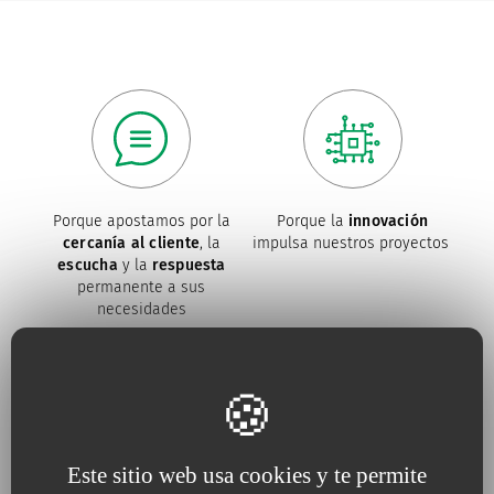
Porque apostamos por la
Porque la
innovación
cercanía al cliente
, la
impulsa nuestros proyectos
escucha
y la
respuesta
permanente a sus
necesidades
Porque para nosotros, la
Porque trabajamos
Este sitio web usa cookies y te permite
calidad
es una
necesidad
constantemente
en defensa