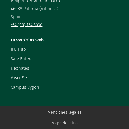
Poligono Fuente del Jarro
46988 Paterna (Valencia)
Spain
+34 (96) 134 3030
Otros sitios web
IFU Hub
Safe Enteral
Neonates
VascuFirst
Campus Vygon
Menciones legales
Mapa del sitio