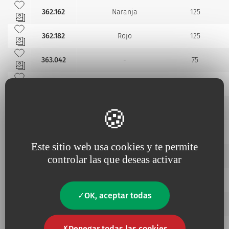
Añadir a mis favoritos
362.162
Naranja
125
Añadir a mis favoritos
362.182
Rojo
125
Añadir a mis favoritos
363.042
-
75
Añadir a mis favoritos
361042
Violeta
50
Añadir a mis favoritos
361052
Gris
50
Añadir a mis favoritos
361062
Verde
50
Este sitio web usa cookies y te permite
Añadir a mis favoritos
361082
Azul
50
controlar las que deseas activar
Añadir a mis favoritos
361102
Negro
50
OK, aceptar todas
Añadir a mis favoritos
362042
Violeta
125
Añadir a mis favoritos
362052
Denegar todas las cookies
Gris
125