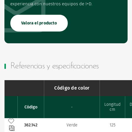
experiencia con nuestros equipos de I+D.
Valora el producto
Referencias y especificaciones
Código de color
Longitud
D
Código
-
Favourites
cm
Añadir a mis favoritos
362.142
Verde
125