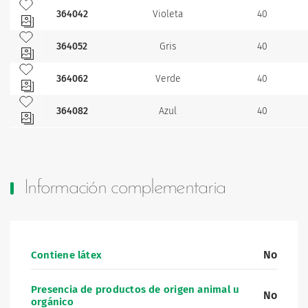
Añadir a mis favoritos
364042
Violeta
40
Añadir a mis favoritos
364052
Gris
40
Añadir a mis favoritos
364062
Verde
40
Añadir a mis favoritos
364082
Azul
40
Información complementaria
No
Contiene látex
Presencia de productos de origen animal u
No
orgánico