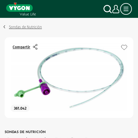
Panel de gestión de cookies
Pasar
Buscar
Mi c
al
contenido
principal
Sondas de Nutrición
Compartir
361.042
SONDAS DE NUTRICIÓN