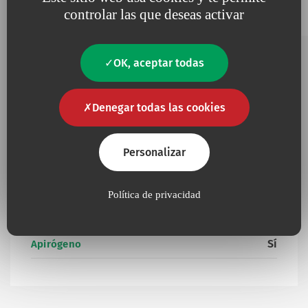
Añadir a mis favoritos
55 Sin
controlar las que deseas activar
808.22A1
≤ 1
≤ 135
tapa
OK, aceptar todas
Información complementaria
Denegar todas las cookies
Personalizar
No
Contiene látex
Política de privacidad
Presencia de productos de origen animal u
No
orgánico
Sí
Apirógeno