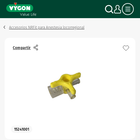
Panel de gestión de cookies
Pasar
Buscar
Mi c
al
contenido
principal
Accesorios NRFit para Anestesia locorregional
Compartir
15241001