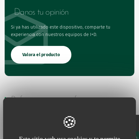
Danos tu opinión
Si ya has utilizado este dispositivo, comparte tu
experiencia con nuestros equipos de I+D.
Valora el producto
Referencias y especificaciones
Embalaje
Este sitio web usa cookies y te permite
Código
Unidades/Caja
Unidades/Cartón