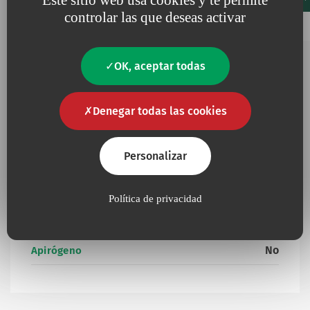
Favourites
controlar las que deseas activar
Añadir a mis favoritos
15241001
50
600
OK, aceptar todas
Información complementaria
Denegar todas las cookies
Personalizar
No
Contiene látex
Política de privacidad
Presencia de productos de origen animal u
No
orgánico
No
Apirógeno