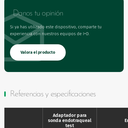
Danos tu opinión
Si ya has utilizado este dispositivo, comparte tu
experiencia con nuestros equipos de I+D.
Valora el producto
Referencias y especificaciones
Adaptador para
sonda endotraqueal
E
test