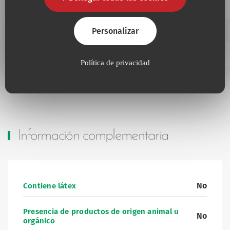
52540
4.0
30
Añadir a mis favoritos
52560
6.0
30
Personalizar
Añadir a mis favoritos
52580
8.0
30
Política de privacidad
Añadir a mis favoritos
52590
9.0
30
Información complementaria
No
Contiene látex
Presencia de productos de origen animal u
No
orgánico