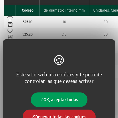
Código
de diámetro interno mm
Unidades/Caj
Favourites
Añadir a mis favoritos
525.10
10
30
Añadir a mis favoritos
525.20
2.0
30
Añadir a mis favoritos
525.25
2.5
30
Añadir a mis favoritos
525.45
4.5
30
Añadir a mis favoritos
525.55
5.5
30
Este sitio web usa cookies y te permite
Añadir a mis favoritos
controlar las que deseas activar
525.70
7.0
30
Añadir a mis favoritos
52530
3.0
30
OK, aceptar todas
Añadir a mis favoritos
52535
3.5
30
Denegar todas las cookies
Añadir a mis favoritos