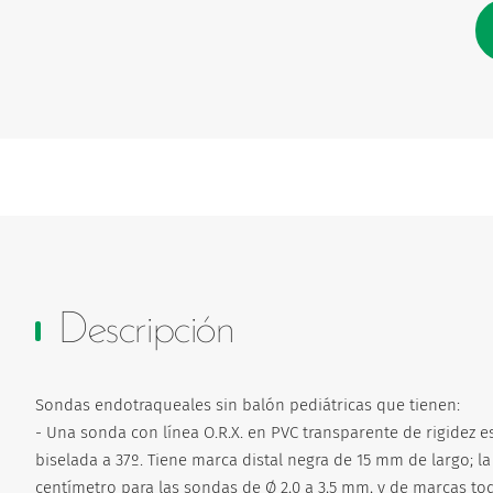
Descripción
Sondas endotraqueales sin balón pediátricas que tienen:
- Una sonda con línea O.R.X. en PVC transparente de rigidez e
biselada a 37º. Tiene marca distal negra de 15 mm de largo;
centímetro para las sondas de Ø 2,0 a 3,5 mm, y de marcas tod