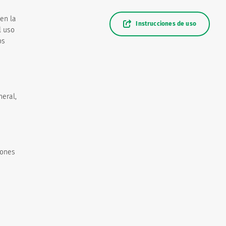
en la
Instrucciones de uso
l uso
os
neral,
iones