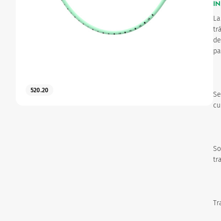
I
La
Ginecología
tr
de
pa
Urinario
520.20
Se
cu
So
tr
Tr