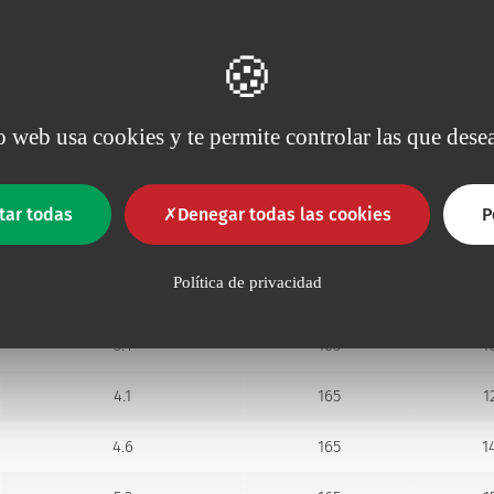
io web usa cookies y te permite controlar las que desea
es
tar todas
Denegar todas las cookies
P
Sonda
Política de privacidad
Diámetro externo mm
Longitud mm
Diámet
3.4
165
1
4.1
165
1
4.6
165
1