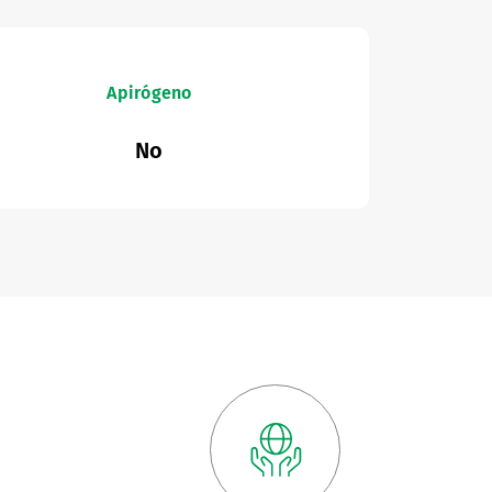
Apirógeno
No