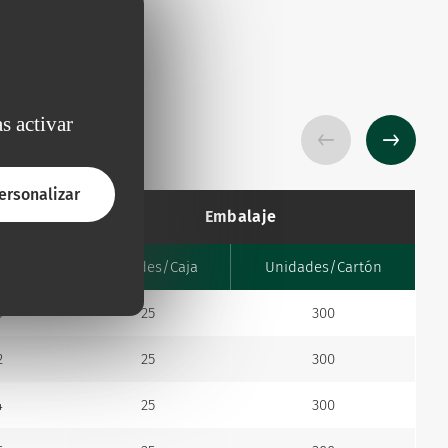
s activar
ersonalizar
Embalaje
ro Fr
Unidades/Caja
Unidades/Cartón
0
25
300
2
25
300
4
25
300