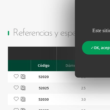
Este sit
Referencias y especificacion
OK, acep
Código
Diámetro interno mm
Favourites
Añadir a mis favoritos
52020
2.0
Añadir a mis favoritos
52025
2.5
Añadir a mis favoritos
52030
3.0
Añadir a mis favoritos