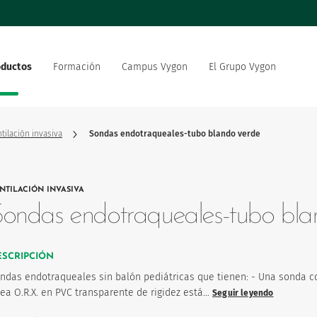
oductos
Formación
Campus Vygon
El Grupo Vygon
 el mundo
Nuestra oferta
Nuestro compromiso social
 del sector sanitario
medioambiental
tilación invasiva
Sondas endotraqueales-tubo blando verde
strategia de innovación
Vygon está reclutando
NTILACIÓN INVASIVA
 del producto
ondas endotraqueales-tubo bla
ESCRIPCIÓN
ndas endotraqueales sin balón pediátricas que tienen: - Una sonda c
nea O.R.X. en PVC transparente de rigidez está…
Seguir leyendo