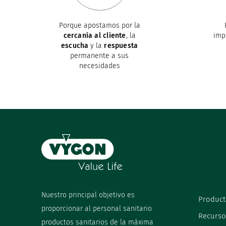
Porque apostamos por la
cercanía al cliente
, la
imp
escucha
y la
respuesta
permanente a sus
necesidades
Nuestro principal objetivo es
Product
proporcionar al personal sanitario
Recurso
productos sanitarios de la máxima