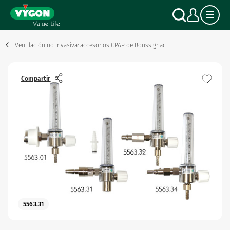
Panel de gestión de cookies
Pasar
Buscar
Mi c
al
contenido
principal
Ventilación no invasiva: accesorios CPAP de Boussignac
Compartir
5563.31