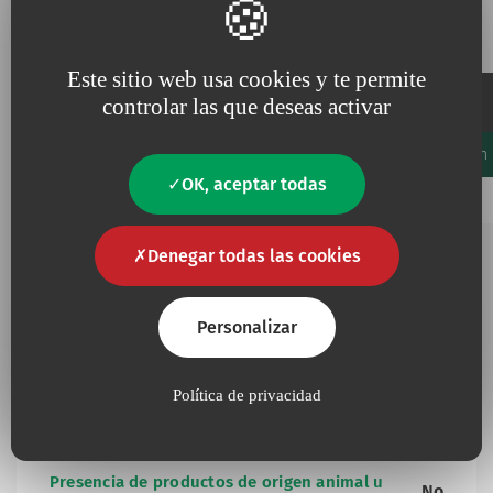
Referencias y especificaciones
Este sitio web usa cookies y te permite
Embalaje
controlar las que deseas activar
Código
Unidades/Caja
Unidades/Cartón
Favourites
OK, aceptar todas
Añadir a mis favoritos
52701
1
32
Denegar todas las cookies
Información complementaria
Personalizar
Política de privacidad
No
Contiene látex
Presencia de productos de origen animal u
No