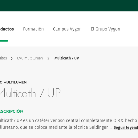
oductos
Formación
Campus Vygon
El Grupo Vygon
 el mundo
Nuestra oferta
Nuestro compromiso social
 del sector sanitario
medioambiental
ultos
CVC multilumen
Multicath 7 UP
strategia de innovación
Vygon está reclutando
C MULTILUMEN
 del producto
ulticath 7 UP
ESCRIPCIÓN
lticath7 UP es un catéter venoso central completamente O.R.X. hecho
liuretano, que se coloca mediante la técnica Seldinger. …
Seguir leyen