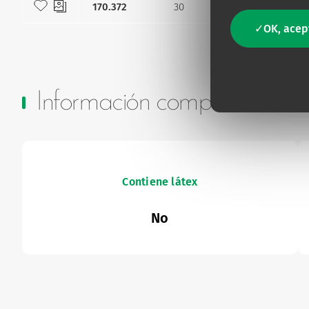
Añadir a mis favoritos
170.372
30
11.5
OK, acep
Información complementari
Contiene látex
No