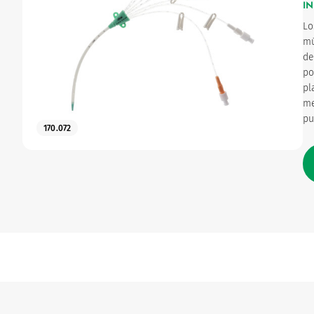
I
Lo
Ginecología
mú
de
po
Urinario
pl
me
pu
170.072