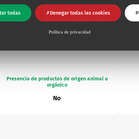
3.9
35
0.64
16
tar todas
Denegar todas las cookies
P
Política de privacidad
a
Presencia de productos de origen animal u
orgánico
No