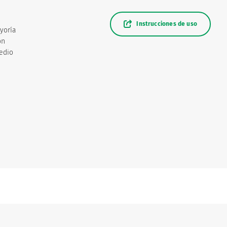
Instrucciones de uso
yoría
on
medio