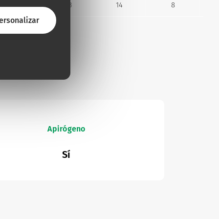
75
0.83
14
8
ersonalizar
Apirógeno
Sí