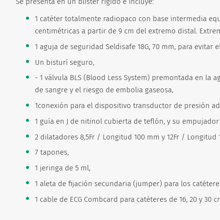
Se presenta en un blíster rígido e incluye:
1 catéter totalmente radiopaco con base intermedia equi
centimétricas a partir de 9 cm del extremo distal. Extrem
1 aguja de seguridad Seldisafe 18G, 70 mm, para evitar e
Un bisturí seguro,
- 1 válvula BLS (Blood Less System) premontada en la ag
de sangre y el riesgo de embolia gaseosa,
1conexión para el dispositivo transductor de presión ada
1 guía en J de nitinol cubierta de teflón, y su empujador
2 dilatadores 8,5Fr / Longitud 100 mm y 12Fr / Longitud
7 tapones,
1 jeringa de 5 ml,
1 aleta de fijación secundaria (jumper) para los catétere
1 cable de ECG Combcard para catéteres de 16, 20 y 30 c