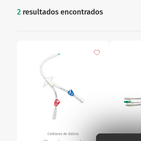
2
resultados encontrados
catéteres d
Ginecología
Urinario
Añadir a mis favorito
Catéteres de diálisis