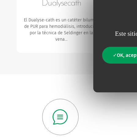
Dualysecath
El Dualyse-cath es un catéter bilumen
Trilyse-Ca
de PUR para hemodiálisis, introducido
lumen d
Este sit
por la técnica de Seldinger en la
hemodiálisi
vena…
OK, acep