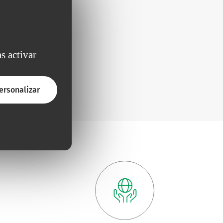
s activar
ersonalizar