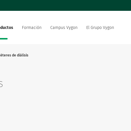
oductos
Formación
Campus Vygon
El Grupo Vygon
 el mundo
Nuestra oferta
Nuestro compromiso social
 del sector sanitario
medioambiental
éteres de diálisis
strategia de innovación
Vygon está reclutando
s