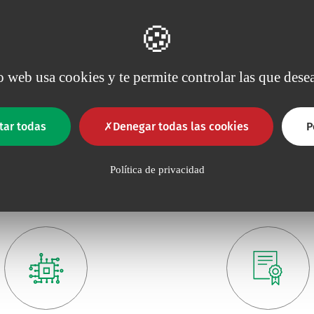
Trilysecath
th es un catéter de triple
e acceso vascular para
io web usa cookies y te permite controlar las que desea
s e infusiones masivas. Se
trata de un…
tar todas
Denegar todas las cookies
P
Política de privacidad