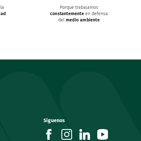
la
Porque trabajamos
dad
constantemente
en defensa
del
medio ambiente
Síguenos
facebook
instagram
linkedin
youtube