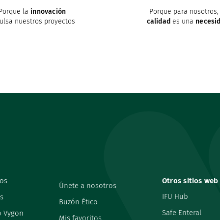
Porque la
innovación
Porque para nosotros, 
ulsa nuestros proyectos
calidad
es una
necesi
os
Otros sitios web
Únete a nosotros
IFU Hub
s
Buzón Ético
Safe Enteral
o Vygon
Mis favoritos