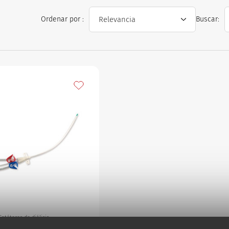
e diálisis
Ordenar por :
Buscar:
s
Añadir a mis favoritos
Catéteres de diálisis