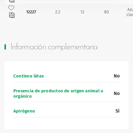
Añadir a mis favoritos
Az
12227
2.2
12
80
cla
Información complementaria
No
Contiene látex
Presencia de productos de origen animal u
No
orgánico
Sí
Apirógeno