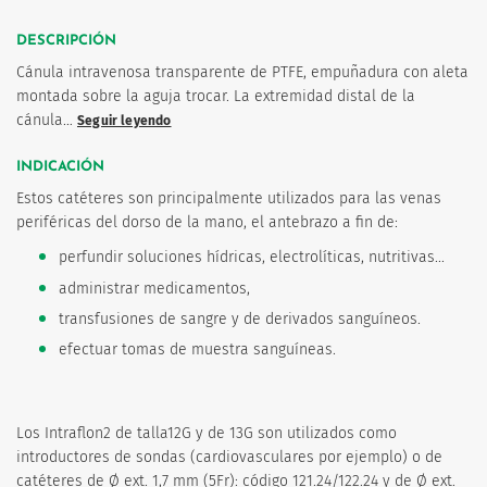
DESCRIPCIÓN
Cánula intravenosa transparente de PTFE, empuñadura con aleta
montada sobre la aguja trocar. La extremidad distal de la
cánula…
Seguir leyendo
os
INDICACIÓN
Estos catéteres son principalmente utilizados para las venas
periféricas del dorso de la mano, el antebrazo a fin de:
perfundir soluciones hídricas, electrolíticas, nutritivas...
administrar medicamentos,
transfusiones de sangre y de derivados sanguíneos.
efectuar tomas de muestra sanguíneas.
Los Intraflon2 de talla12G y de 13G son utilizados como
introductores de sondas (cardiovasculares por ejemplo) o de
catéteres de Ø ext. 1,7 mm (5Fr): código 121.24/122.24 y de Ø ext.