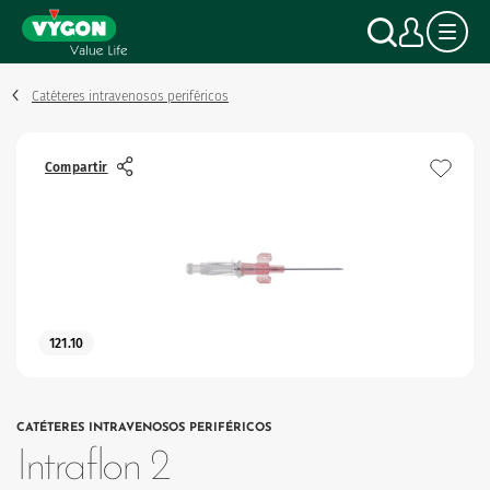
Panel de gestión de cookies
Pasar
Buscar
Mi c
al
contenido
principal
Catéteres intravenosos periféricos
Compartir
121.10
CATÉTERES INTRAVENOSOS PERIFÉRICOS
Intraflon 2