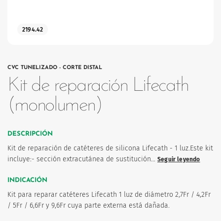
2194.42
CVC TUNELIZADO - CORTE DISTAL
os
Kit de reparación Lifecath
(monolumen)
DESCRIPCIÓN
Kit de reparación de catéteres de silicona Lifecath - 1 luz.Este kit
incluye:- sección extracutánea de sustitución…
Seguir leyendo
INDICACIÓN
Kit para reparar catéteres Lifecath 1 luz de diámetro 2,7Fr / 4,2Fr
/ 5Fr / 6,6Fr y 9,6Fr cuya parte externa está dañada.