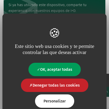
Si ya has utilizado este dispositivo, comparte tu
experiencia con nuestros equipos de I+D.
Valora el producto
Este sitio web usa cookies y te permite
controlar las que deseas activar
Referencias y especificaciones
OK, aceptar todas
Embalaje
Denegar todas las cookies
Código
Unidades/Caja
Unidades/Cartón
Favourites
Añadir a mis favoritos
Personalizar
219442
1
20