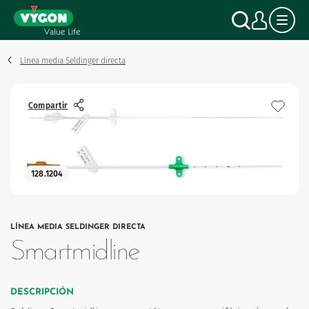
Panel de gestión de cookies
Pasar
Buscar
Mi c
al
contenido
principal
Línea media Seldinger directa
Compartir
128.1204
LÍNEA MEDIA SELDINGER DIRECTA
Smartmidline
DESCRIPCIÓN