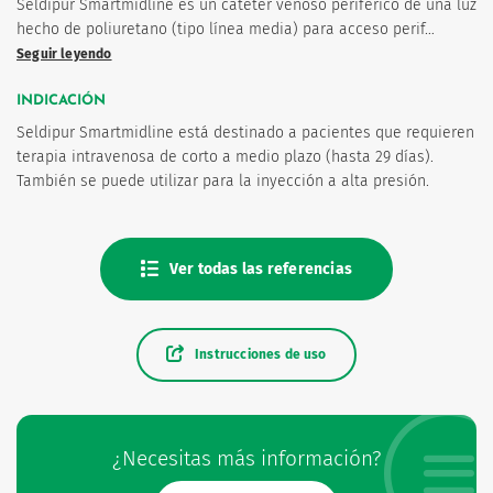
Seldipur Smartmidline es un catéter venoso periférico de una luz
hecho de poliuretano (tipo línea media) para acceso perif…
Seguir leyendo
INDICACIÓN
Seldipur Smartmidline está destinado a pacientes que requieren
terapia intravenosa de corto a medio plazo (hasta 29 días).
os
También se puede utilizar para la inyección a alta presión.
Ver todas las referencias
Instrucciones de uso
¿Necesitas más información?