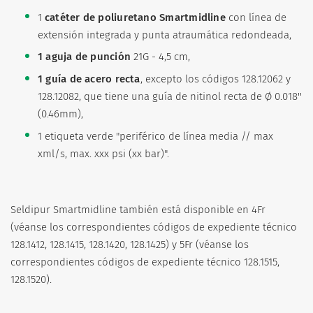
1
catéter de poliuretano Smartmidline
con línea de
extensión integrada y punta atraumática redondeada,
1 aguja de punción
21G - 4,5 cm,
1 guía de acero recta
, excepto los códigos 128.12062 y
128.12082, que tiene una guía de nitinol recta de Ø 0.018''
(0.46mm),
1 etiqueta verde "periférico de línea media // max
xml/s, max. xxx psi (xx bar)".
Seldipur Smartmidline también está disponible en 4Fr
(véanse los correspondientes códigos de expediente técnico
128.1412, 128.1415, 128.1420, 128.1425) y 5Fr (véanse los
correspondientes códigos de expediente técnico 128.1515,
128.1520).