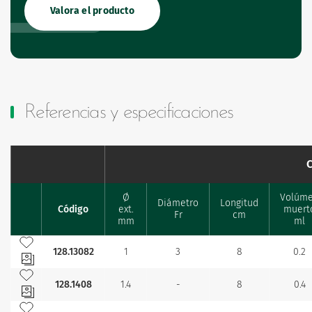
Valora el producto
Referencias y especificaciones
Ø
Volúm
Diámetro
Longitud
Código
ext.
muert
Favourites
Fr
cm
mm
ml
Añadir a mis favoritos
128.13082
1
3
8
0.2
Añadir a mis favoritos
128.1408
1.4
-
8
0.4
Añadir a mis favoritos