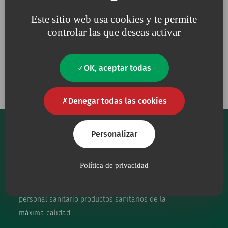
Este sitio web usa cookies y te permite
controlar las que deseas activar
Porque para nosotros, la
Porque trabajamos
calidad
es una
necesidad
constantemente
en defensa
del
medio ambiente
OK, aceptar todas
Denegar todas las cookies
Personalizar
Política de privacidad
Nuestro principal objetivo es proporcionar al
personal sanitario productos sanitarios de la
máxima calidad.