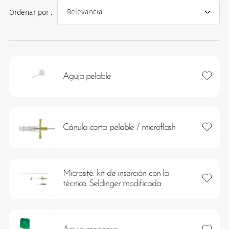
Ordenar por :
Añadir 
Aguja pelable
os
Añadir 
Cánula corta pelable / microflash
Microsite: kit de inserción con la
Añadir 
técnica Seldinger modificada
Añadir 