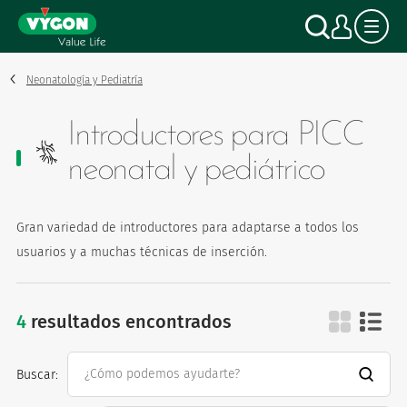
Panel de gestión de cookies
Pasar
Buscar
Mi c
al
contenido
principal
Neonatología y Pediatría
Introductores para PICC
neonatal y pediátrico
Gran variedad de introductores para adaptarse a todos los
usuarios y a muchas técnicas de inserción.
4
resultados encontrados
introductores para p
Buscar: