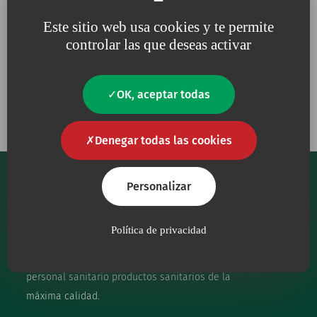
Este sitio web usa cookies y te permite
controlar las que deseas activar
Porque para nosotros, la
Porque trabajamos
calidad
es una
necesidad
constantemente
en defensa
del
medio ambiente
OK, aceptar todas
Denegar todas las cookies
Personalizar
Política de privacidad
Nuestro principal objetivo es proporcionar al
personal sanitario productos sanitarios de la
máxima calidad.