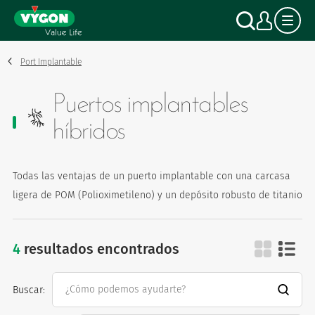
Panel de gestión de cookies
Pasar
Buscar
Mi c
al
contenido
principal
Port Implantable
Puertos implantables
híbridos
Todas las ventajas de un puerto implantable con una carcasa
ligera de POM (Polioximetileno) y un depósito robusto de titanio
4
resultados encontrados
puertos implantable
Buscar: