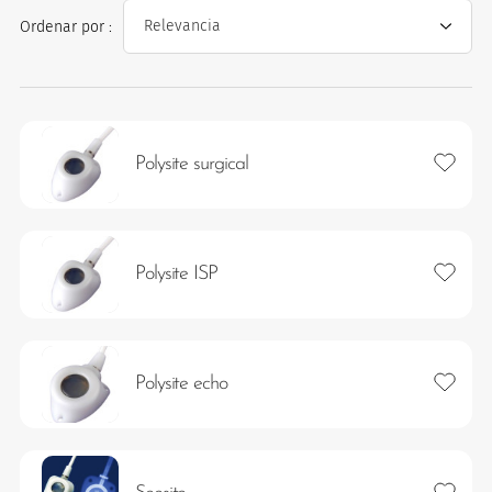
Ordenar por :
Añadir 
Polysite surgical
os
Añadir 
Polysite ISP
Añadir 
Polysite echo
Añadir 