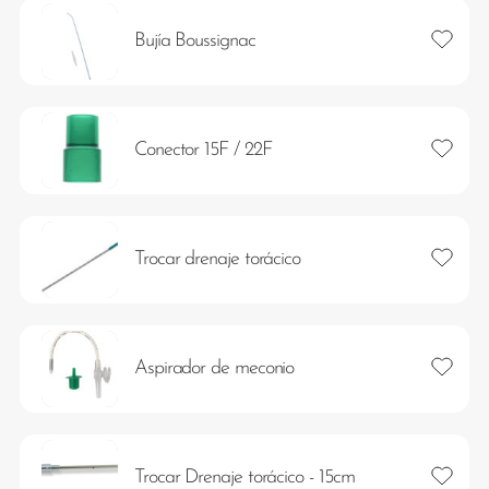
Añadir 
Bujía Boussignac
Añadir 
Conector 15F / 22F
Añadir 
Trocar drenaje torácico
Añadir 
Aspirador de meconio
Añadir 
Trocar Drenaje torácico - 15cm