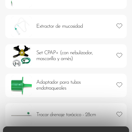
Añadir 
Extractor de mucosidad
Set CPAP+ (con nebulizador,
Añadir 
mascarilla y arnés)
Adaptador para tubos
Añadir 
endotraqueales
Añadir 
Trocar drenaje torácico - 28cm