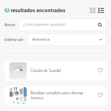
52
resultados encontrados
respiratorio
Buscar:
os
Ordenar por :
Añadir 
Cánula de Guedel
Bandeja completa para drenaje
Añadir 
torácico