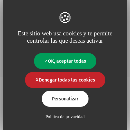
Aspirador de muscosidades con
Añadir 
rosca
Este sitio web usa cookies y te permite
controlar las que deseas activar
Página
1
Página
2
Página
3
actual
OK, aceptar todas
Denegar todas las cookies
Personalizar
Política de privacidad