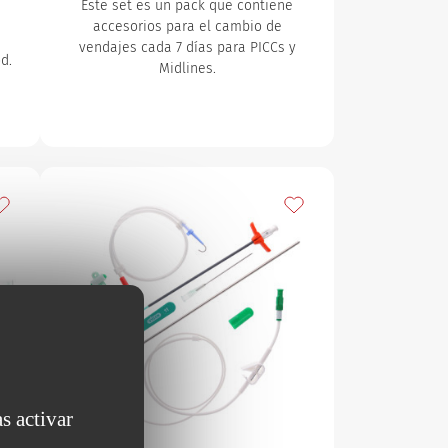
Este set es un pack que contiene
accesorios para el cambio de
vendajes cada 7 días para PICCs y
d.
Midlines.
ñadir a mis favoritos
Añadir a mis favoritos
s activar