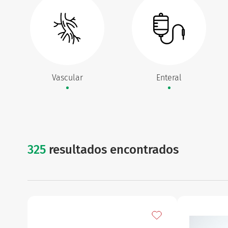
Ginecología
Urinario
Vascular
Enteral
325
resultados encontrados
Añadir a mis favorito