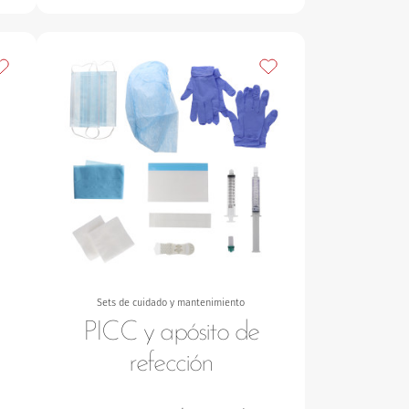
ñadir a mis favoritos
Añadir a mis favoritos
Sets de cuidado y mantenimiento
PICC y apósito de
refección