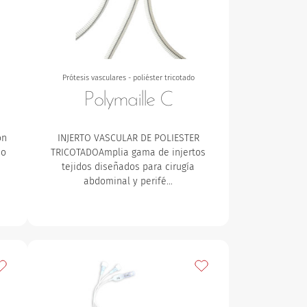
Prótesis vasculares - poliéster tricotado
Polymaille C
on
INJERTO VASCULAR DE POLIESTER
ho
TRICOTADOAmplia gama de injertos
e
tejidos diseñados para cirugía
abdominal y perifé…
ñadir a mis favoritos
Añadir a mis favoritos