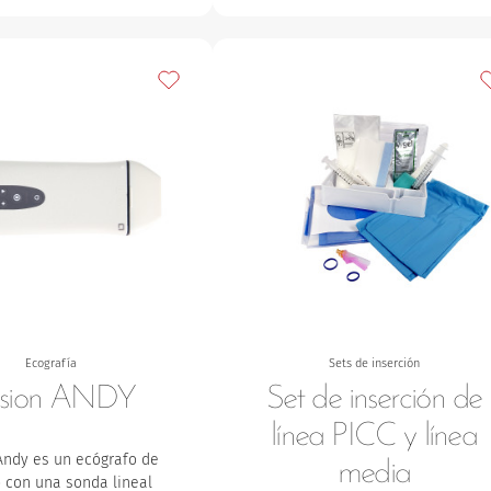
s
Añadir a mis favoritos
A
Ecografía
Sets de inserción
sion ANDY
Set de inserción de
línea PICC y línea
Andy es un ecógrafo de
media
o con una sonda lineal