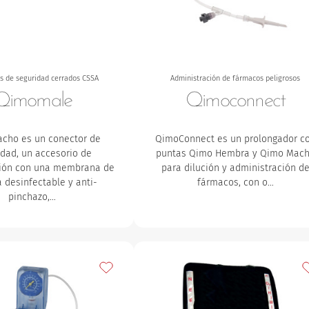
s de seguridad cerrados CSSA
Administración de fármacos peligrosos
Qimomale
Qimoconnect
cho es un conector de
QimoConnect es un prolongador c
idad, un accesorio de
puntas Qimo Hembra y Qimo Mac
ción con una membrana de
para dilución y administración d
a desinfectable y anti-
fármacos, con o…
pinchazo,…
s
Añadir a mis favoritos
A