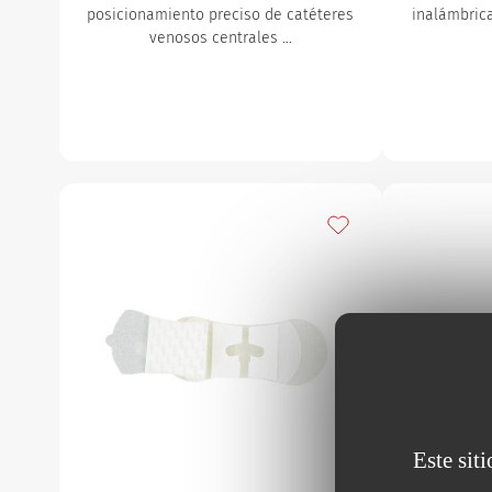
posicionamiento preciso de catéteres
inalámbrica
venosos centrales …
Añadir a mis favorito
Este sit