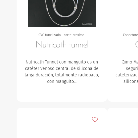
CVC tunelizado - corte proximal
Conectore
Nutricath tunnel
Nutricath Tunnel con manguito es un
Qimo Ma
catéter venoso central de silicona de
segur
larga duración, totalmente radiopaco,
cateteriza
con manguito…
silicon
Añadir a mis favorito