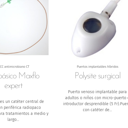
ICC antimicrobiano CT
Puertos implantables híbridos
básico Maxflo
Polysite surgical
expert
Puerto venoso implantable para
adultos o niños con micro-puerto 
 es un catéter central de
introductor desprendible (5 Fr).Pue
ón periférica radiopaco
con catéter de…
ra tratamientos a medio y
largo…