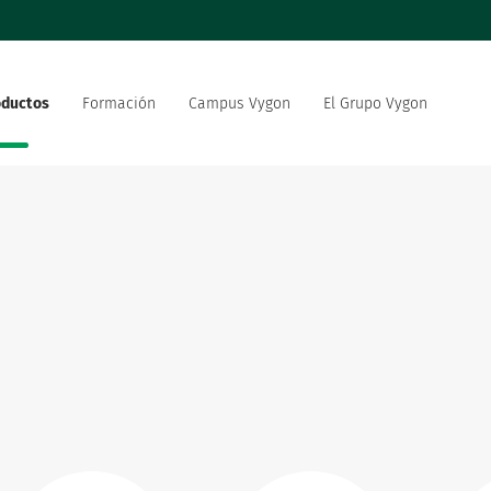
oductos
Formación
Campus Vygon
El Grupo Vygon
 el mundo
Nuestra oferta
Nuestro compromiso social
 del sector sanitario
medioambiental
strategia de innovación
Vygon está reclutando