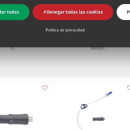
ma de anclaje subcutáneo
Apósito de film
tar todas
Denegar todas las cookies
P
ecuracath
Dermafilm
Política de privacidad
de fijación con anclaje
Film transparente en poliuretan
 SecurAcath es un sistema
para la protección del sitio de
n con anclaje subcutáneo.
implantación de los catéteres. Co
El…
bandas…
s
Añadir a mis favoritos
A