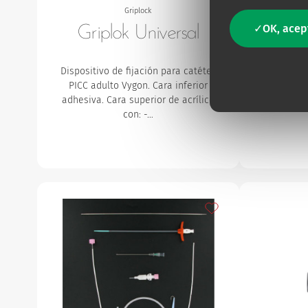
Griplock
Siste
OK, acep
Griplok Universal
S
Dispositivo de fijación para catéter
Sistema 
PICC adulto Vygon.
Cara inferior
subcutáneo
adhesiva.
Cara superior de acrílico
de fijació
con:
-…
Añadir a mis favorito