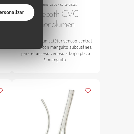
CVC tunelizado - corte distal
ersonalizar
Lifecath CVC
monolumen
o
Lifecath es un catéter venoso central
n
de silicona con manguito subcutánea
para el acceso venoso a largo plazo.
El manguito…
ñadir a mis favoritos
Añadir a mis favoritos