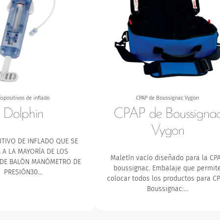
ispositivos de inflado
CPAP de Boussignac Vygon
Dolphin
CPAP de Boussigna
Vygon
ITIVO DE INFLADO QUE SE
 A LA MAYORÍA DE LOS
Maletín vacío diseñado para la CP
 DE BALÓN MANÓMETRO DE
boussignac. Embalaje que permit
PRESIÓN30…
colocar todos los productos para C
Boussignac:…